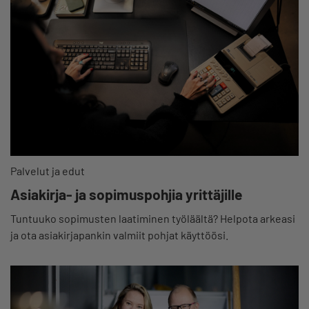
Palvelut ja edut
Asiakirja- ja sopimuspohjia yrittäjille
Tuntuuko sopimusten laatiminen työläältä? Helpota arkeasi
ja ota asiakirjapankin valmiit pohjat käyttöösi.