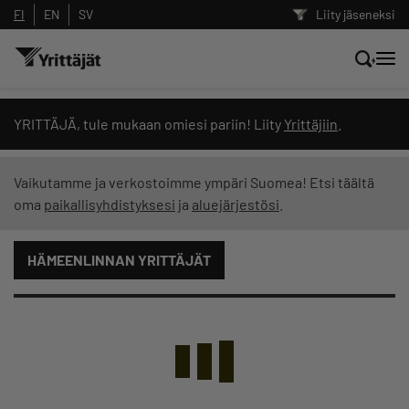
FI
EN
SV
Liity jäseneksi
Hae sivustolta tai kysy suoraan
YRITTÄJÄ, tule mukaan omiesi pariin! Liity
Yrittäjiin
.
Yrittäjien tekoälyltä
Vaikutamme ja verkostoimme ympäri Suomea! Etsi täältä
oma
paikallisyhdistyksesi
ja
aluejärjestösi
.
Hae
HÄMEENLINNAN YRITTÄJÄT
Suodata hakutuloksia: näytä kaikki sisältö