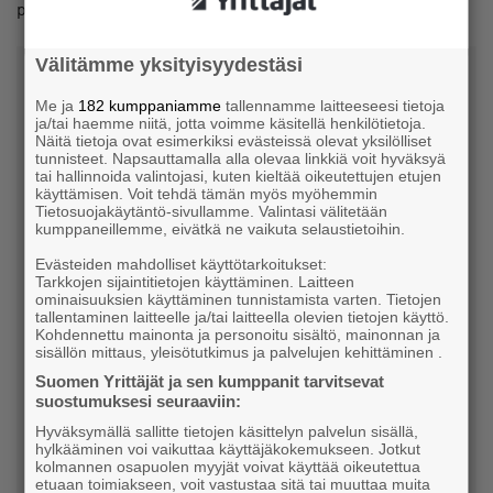
päivällä, on yöunikin parempaa, vakuuttaa hän.
Välitämme yksityisyydestäsi
Yrittäjien hyvinvointi-illassa
Me ja
182 kumppaniamme
tallennamme laitteeseesi tietoja
harjoiteltiin mielen taitoja
ja/tai haemme niitä, jotta voimme käsitellä henkilötietoja.
Näitä tietoja ovat esimerkiksi evästeissä olevat yksilölliset
tunnisteet. Napsauttamalla alla olevaa linkkiä voit hyväksyä
tai hallinnoida valintojasi, kuten kieltää oikeutettujen etujen
käyttämisen. Voit tehdä tämän myös myöhemmin
Tietosuojakäytäntö-sivullamme. Valintasi välitetään
kumppaneillemme, eivätkä ne vaikuta selaustietoihin.
Evästeiden mahdolliset käyttötarkoitukset:
Tarkkojen sijaintitietojen käyttäminen. Laitteen
ominaisuuksien käyttäminen tunnistamista varten. Tietojen
tallentaminen laitteelle ja/tai laitteella olevien tietojen käyttö.
Kohdennettu mainonta ja personoitu sisältö, mainonnan ja
sisällön mittaus, yleisötutkimus ja palvelujen kehittäminen .
Suomen Yrittäjät ja sen kumppanit tarvitsevat
suostumuksesi seuraaviin:
Harjoitus 1 – Arvot.
Hyväksymällä sallitte tietojen käsittelyn palvelun sisällä,
Mieti, miten kertoisit yrityksestäsi ja toiminnastasi
hylkääminen voi vaikuttaa käyttäjäkokemukseen. Jotkut
kolmannen osapuolen myyjät voivat käyttää oikeutettua
kertomatta toimialaa. Mikä siellä on itsellesi ja
etuaan toimiakseen, voit vastustaa sitä tai muuttaa muita