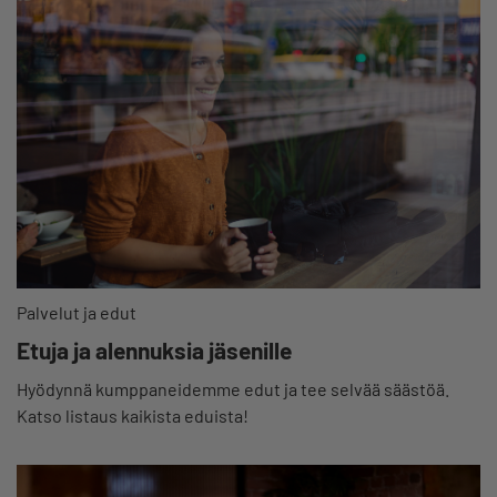
Palvelut ja edut
Etuja ja alennuksia jäsenille
Hyödynnä kumppaneidemme edut ja tee selvää säästöä.
Katso listaus kaikista eduista!