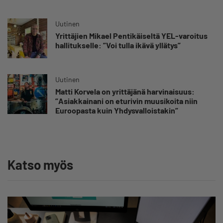
yrittäjän harteille”
Uutinen
Yrittäjien Mikael Pentikäiseltä YEL-varoitus
hallitukselle: ”Voi tulla ikävä yllätys”
Uutinen
Matti Korvela on yrittäjänä harvinaisuus:
”Asiakkainani on eturivin muusikoita niin
Euroopasta kuin Yhdysvalloistakin”
Katso myös