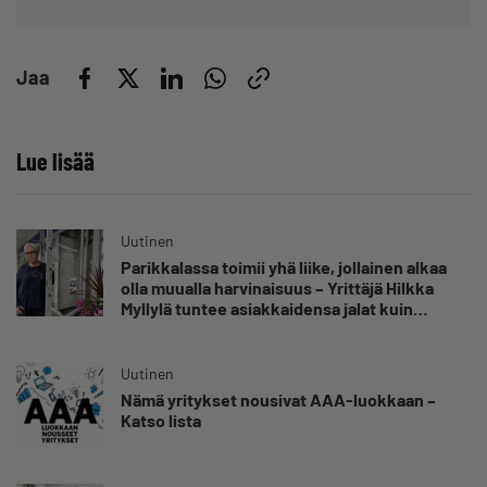
Jaa
Lue lisää
Uutinen
Parikkalassa toimii yhä liike, jollainen alkaa
olla muualla harvinaisuus – Yrittäjä Hilkka
Myllylä tuntee asiakkaidensa jalat kuin
omansa
Uutinen
Nämä yritykset nousivat AAA-luokkaan –
Katso lista