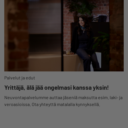
Palvelut ja edut
Yrittäjä, älä jää ongelmasi kanssa yksin!
Neuvontapalvelumme auttaa jäseniä maksutta esim. laki- ja
veroasioissa. Ota yhteyttä matalalla kynnyksellä.