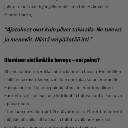
joista toiset ovat hyödyllisempiä kuin toiset, kuvailee
Manderbacka.
”Ajatukset ovat kuin pilvet taivaalla. Ne tulevat
ja menevät. Niistä voi päästää irti.”
Olemisen sietämätön keveys – vai paino?
Stressikuormitus voi kasautua kahdella tavalla. Ensinnäkin
liiallisessa rasituksessa, milloin energiaa kuluu enemmän
kuin palautuu. Toisena painolastina on emotionaalinen
kuormitus eli sosiaaliset ristiriidat ja tulevaisuutta koskeva
epävarmuus.
– Ihmisen on vaikea sietää epävarmuutta. Murehtiminen voi
joillakin olla aika sitkeässä ja tullut tavallaan kaveriksi.
Etukäteen voimme tehdä ongelmanratkaisua ja