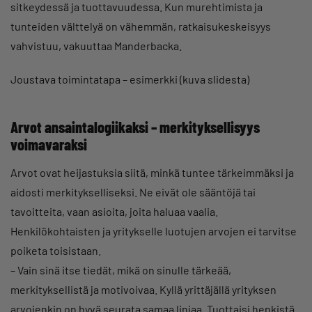
sitkeydessä ja tuottavuudessa. Kun murehtimista ja
tunteiden välttelyä on vähemmän, ratkaisukeskeisyys
vahvistuu, vakuuttaa Manderbacka.
Joustava toimintatapa – esimerkki (kuva slidesta)
Arvot ansaintalogiikaksi – merkityksellisyys
voimavaraksi
Arvot ovat heijastuksia siitä, minkä tuntee tärkeimmäksi ja
aidosti merkitykselliseksi. Ne eivät ole sääntöjä tai
tavoitteita, vaan asioita, joita haluaa vaalia.
Henkilökohtaisten ja yritykselle luotujen arvojen ei tarvitse
poiketa toisistaan.
– Vain sinä itse tiedät, mikä on sinulle tärkeää,
merkityksellistä ja motivoivaa. Kyllä yrittäjällä yrityksen
arvojenkin on hyvä seurata samaa linjaa. Tuottaisi henkistä