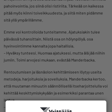
pahoinvointia, jos siinä olisi ristiriita. Tärkeää on kaikessa
pitää myös kiinni toiveikkuudesta, ja siitä miten pidämme
sitä yllä ympärillämme.
Emme voi kontrolloida tunteitamme. Ajatuksiakin tulee
päivässä tuhansittain. Niistä osa on hölynpölyä, osa
hyvinvointimme kannalta jopa haitallisia.
– Hyväksy tunteesi. Huomaa ajatuksesi, mutta älä jää niihin
jumiin. Toimi arvojesi mukaan, evästää Manderbacka.
Rentoutumisen ja läsnäolon kehittämiseen löytyy useita
metodeja, harjoituksia ja sovelluksia. Manderbacka kertoo,
että muutaman minuutin säännöllisellä itseharjoittelulla voi
kehittää keskittymiskykyään ja esimerkiksi parantaa unen
laatua.
– Kun tietoisessa läsnäolossa keho oppii keskittymään jo