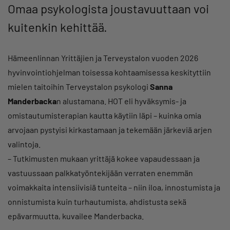
Omaa psykologista joustavuuttaan voi
kuitenkin kehittää.
Hämeenlinnan Yrittäjien ja Terveystalon vuoden 2026
hyvinvointiohjelman toisessa kohtaamisessa keskityttiin
mielen taitoihin Terveystalon psykologi
Sanna
Manderbacka
n alustamana. HOT eli hyväksymis- ja
omistautumisterapian kautta käytiin läpi – kuinka omia
arvojaan pystyisi kirkastamaan ja tekemään järkeviä arjen
valintoja.
– Tutkimusten mukaan yrittäjä kokee vapaudessaan ja
vastuussaan palkkatyöntekijään verraten enemmän
voimakkaita intensiivisiä tunteita – niin iloa, innostumista ja
onnistumista kuin turhautumista, ahdistusta sekä
epävarmuutta, kuvailee Manderbacka.