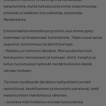
varautumista, mutta tulevaisuutta emme osaa ennustaa,
emmekä voi kaikkeen itse vaikuttaa, muistuttaa
Manderbacka.
Emotionaalista stressiä syntyy silloin, kun emme pysty
kokemaan tai ilmaisemaan tunteitamme. Tilalle voivat astua
uupumus, levottomuus tai jännittyneisyys.
– Ratkaisu on tietoinen läsnäolo. Mieli poukkoilee kuin
koiranpentu menneeseen ja tulevaan. Aistit, hengitys ja
kehon tuntemukset kytkevät meidät kulloinkin käsillä
olevaan hetkeen.
Tietoisen hyväksyvän läsnäolon hyötynä keho ja mieli
rauhoittuvat, keskittyminen ja kivunsieto paranevat, sekä
masentumisen mahdollisuus vähenee.
– Joustava mieli heijastuu suoraan luovuudessa,