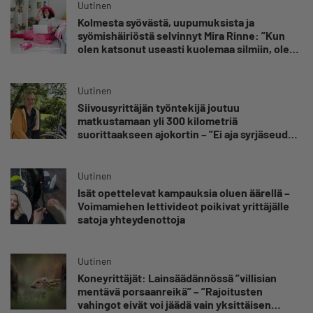
Uutinen
Kolmesta syövästä, uupumuksista ja
syömishäiriöstä selvinnyt Mira Rinne: ”Kun
olen katsonut useasti kuolemaa silmiin, olen
oppinut kestämään myös yrittäjyyteen
kuuluvaa epävarmuutta”
Uutinen
Siivousyrittäjän työntekijä joutuu
matkustamaan yli 300 kilometriä
suorittaakseen ajokortin – ”Ei aja syrjäseudun
etua”
Uutinen
Isät opettelevat kampauksia oluen äärellä –
Voimamiehen lettivideot poikivat yrittäjälle
satoja yhteydenottoja
Uutinen
Koneyrittäjät: Lainsäädännössä ”villisian
mentävä porsaanreikä” – ”Rajoitusten
vahingot eivät voi jäädä vain yksittäisen