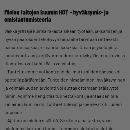
Mielen taitojen kuumin HOT – hyväksymis- ja
omistautumisteoria
Vaikka yrittäjä kuinka rakastaisikaan työtään, jaksamisen ja
hyvän päätöksentekokyvyn taustalle tarvitaan riittävästi
palautumisaikaa ja -mahdollisuuksia. Omaa psykologista
joustavuuttaan ja epävarmuuden sietokykyään muuttuvissa
tilanteissa voi kehittää ja vahvistaa.
– Tunteita emme voi kontrolloida, mutta niiden kanssa voi
opetella pärjäämään. Tunteiden nimeäminen, hyväksyminen
ja voimakkuuden arviointi voi auttaa ottamaan etäisyyttä
niihin. Voimme hengittää tunnetta kohti ja antaa sen olla
sellainen kuin se on. Tunteet tulevat ja menevät ohi, usein
nopeasti.
– Ajatus on mielen sisältöä. Se ei ole aina faktaa, vaan
mielemme kertoma tarina. Teemme asioista tulkintoja,