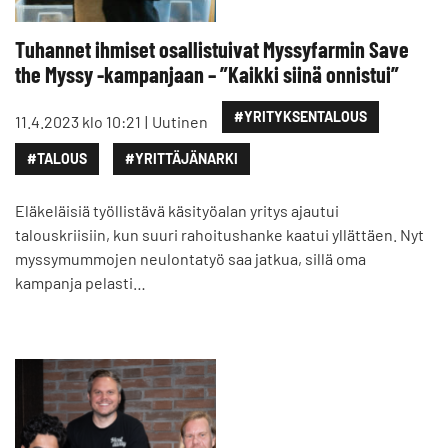
Tuhannet ihmiset osallistuivat Myssyfarmin Save
the Myssy -kampanjaan – ”Kaikki siinä onnistui”
#YRITYKSENTALOUS
11.4.2023 klo 10:21
Uutinen
#TALOUS
#YRITTÄJÄNARKI
Eläkeläisiä työllistävä käsityöalan yritys ajautui
talouskriisiin, kun suuri rahoitushanke kaatui yllättäen. Nyt
myssymummojen neulontatyö saa jatkua, sillä oma
kampanja pelasti…