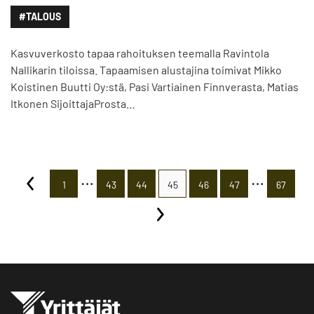
#TALOUS
Kasvuverkosto tapaa rahoituksen teemalla Ravintola
Nallikarin tiloissa. Tapaamisen alustajina toimivat Mikko
Koistinen Buutti Oy:stä, Pasi Vartiainen Finnverasta, Matias
Itkonen SijoittajaProsta…
…
…
1
43
44
45
46
47
67