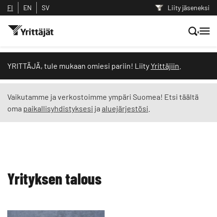
FI
EN
SV
Liity jäseneksi
Hae sivustolta tai kysy suoraan
YRITTÄJÄ, tule mukaan omiesi pariin! Liity
Yrittäjiin
.
Yrittäjien tekoälyltä
Vaikutamme ja verkostoimme ympäri Suomea! Etsi täältä
oma
paikallisyhdistyksesi
ja
aluejärjestösi
.
Hae
Suodata hakutuloksia: näytä kaikki sisältö
Yrityksen talous