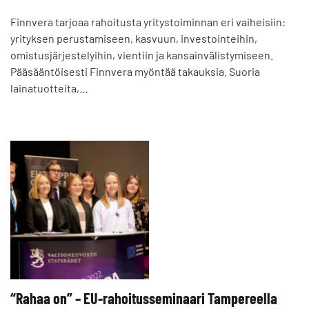
Finnvera tarjoaa rahoitusta yritystoiminnan eri vaiheisiin:
yrityksen perustamiseen, kasvuun, investointeihin,
omistusjärjestelyihin, vientiin ja kansainvälistymiseen.
Pääsääntöisesti Finnvera myöntää takauksia. Suoria
lainatuotteita,…
“Rahaa on” – EU-rahoitusseminaari Tampereella