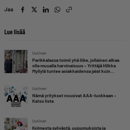
Jaa
Lue lisää
Uutinen
Parikkalassa toimii yhä liike, jollainen alkaa
olla muualla harvinaisuus – Yrittäjä Hilkka
Myllylä tuntee asiakkaidensa jalat kuin
omansa
Uutinen
Nämä yritykset nousivat AAA-luokkaan –
Katso lista
Uutinen
Kolmesta syövästä, uupumuksista ja