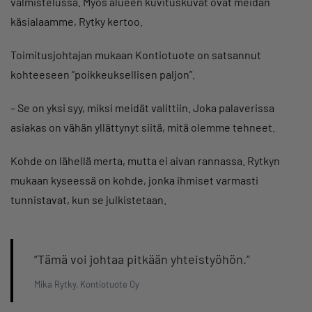
valmistelussa. Myös alueen kuvituskuvat ovat meidän
käsialaamme, Rytky kertoo.
Toimitusjohtajan mukaan Kontiotuote on satsannut
kohteeseen ”poikkeuksellisen paljon”.
– Se on yksi syy, miksi meidät valittiin. Joka palaverissa
asiakas on vähän yllättynyt siitä, mitä olemme tehneet.
Kohde on lähellä merta, mutta ei aivan rannassa. Rytkyn
mukaan kyseessä on kohde, jonka ihmiset varmasti
tunnistavat, kun se julkistetaan.
”Tämä voi johtaa pitkään yhteistyöhön.”
Mika Rytky, Kontiotuote Oy