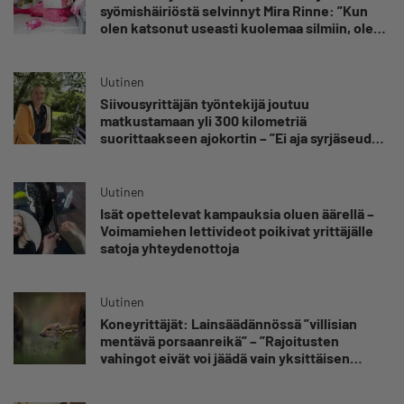
syömishäiriöstä selvinnyt Mira Rinne: ”Kun
olen katsonut useasti kuolemaa silmiin, olen
oppinut kestämään myös yrittäjyyteen
kuuluvaa epävarmuutta”
Uutinen
Siivousyrittäjän työntekijä joutuu
matkustamaan yli 300 kilometriä
suorittaakseen ajokortin – ”Ei aja syrjäseudun
etua”
Uutinen
Isät opettelevat kampauksia oluen äärellä –
Voimamiehen lettivideot poikivat yrittäjälle
satoja yhteydenottoja
Uutinen
Koneyrittäjät: Lainsäädännössä ”villisian
mentävä porsaanreikä” – ”Rajoitusten
vahingot eivät voi jäädä vain yksittäisen
yrittäjän harteille”