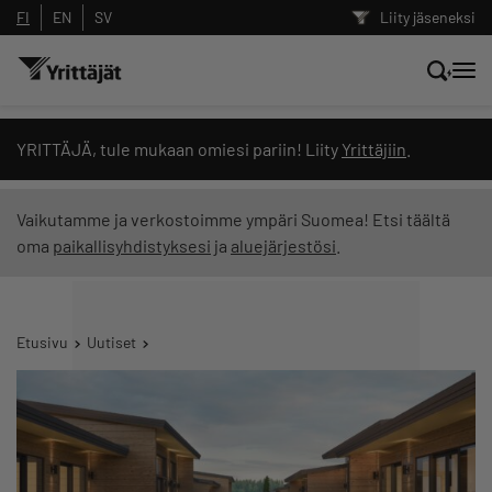
FI
EN
SV
Liity jäseneksi
Hae sivustolta tai kysy suoraan
YRITTÄJÄ, tule mukaan omiesi pariin! Liity
Yrittäjiin
.
Yrittäjien tekoälyltä
Vaikutamme ja verkostoimme ympäri Suomea! Etsi täältä
oma
paikallisyhdistyksesi
ja
aluejärjestösi
.
Hae
Suodata hakutuloksia: näytä kaikki sisältö
Etusivu
Uutiset