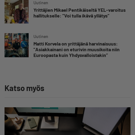
Uutinen
Yrittäjien Mikael Pentikäiseltä YEL-varoitus
hallitukselle: ”Voi tulla ikävä yllätys”
Uutinen
Matti Korvela on yrittäjänä harvinaisuus:
”Asiakkainani on eturivin muusikoita niin
Euroopasta kuin Yhdysvalloistakin”
Katso myös