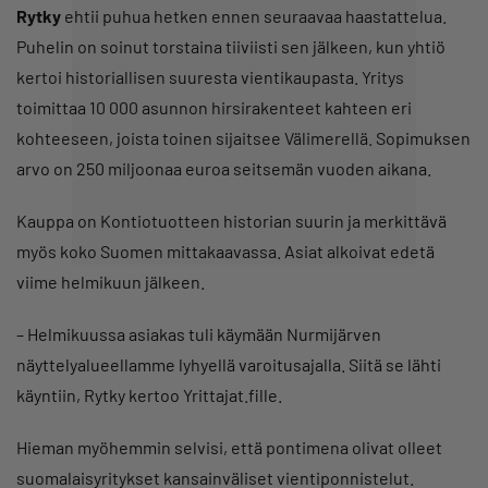
Rytky
ehtii puhua hetken ennen seuraavaa haastattelua.
Puhelin on soinut torstaina tiiviisti sen jälkeen, kun yhtiö
kertoi historiallisen suuresta vientikaupasta. Yritys
toimittaa 10 000 asunnon hirsirakenteet kahteen eri
kohteeseen, joista toinen sijaitsee Välimerellä. Sopimuksen
arvo on 250 miljoonaa euroa seitsemän vuoden aikana.
Kauppa on Kontiotuotteen historian suurin ja merkittävä
myös koko Suomen mittakaavassa. Asiat alkoivat edetä
viime helmikuun jälkeen.
– Helmikuussa asiakas tuli käymään Nurmijärven
näyttelyalueellamme lyhyellä varoitusajalla. Siitä se lähti
käyntiin, Rytky kertoo Yrittajat.fille.
Hieman myöhemmin selvisi, että pontimena olivat olleet
suomalaisyritykset kansainväliset vientiponnistelut.