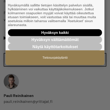
maanantaina töihin, katsotaan mitä hän keksii.
Hyväksymällä sallitte tietojen käsittelyn palvelun sisällä,
hylkääminen voi vaikuttaa käyttäjäkokemukseen. Jotkut
Pohjois-Pohjanmaan Yrittäjät
palkitsi
Kontiotuotteen
kolmannen osapuolen myyjät voivat käyttää oikeutettua
etuaan toimiakseen, voit vastustaa sitä tai muuttaa muita
vuoden 2023 maakunnallisella yrittäjäpalkinnolla.
asetuksia milloin tahansa valitsemalla 'Asetukset' sivun
alareunasta.
Hyväksyn kaikki
Oletko jo Suomen Yritäjien jäsen? Lue jäsenyyden eduista
Hyväksyn välttämättömät
ja hyödyistä
Näytä käyttötarkoitukset
Tietosuojakäytäntö
Vinkkaa meille juttuaihe!
Pauli Reinikainen
pauli.reinikainen@yrittajat.fi