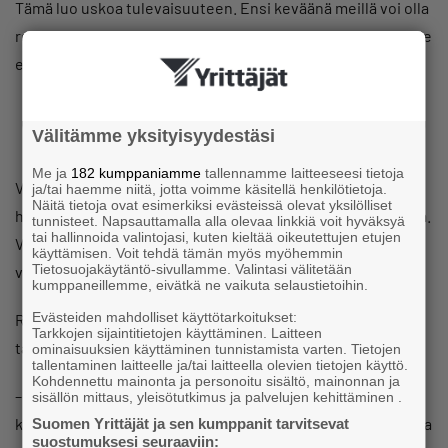
Tämä luo uskoa tulevaisuuteen. Ensi keväänä meillä voi olla
rekrytointitarpeita, jos Suomen asuntorakentaminen lähtee
elpymään.
Välitämme yksityisyydestäsi
Me ja
182 kumppaniamme
tallennamme laitteeseesi tietoja
Viime talvena Kontiotuote joutui lomauttamaan
ja/tai haemme niitä, jotta voimme käsitellä henkilötietoja.
Näitä tietoja ovat esimerkiksi evästeissä olevat yksilölliset
henkilöstöään rakennusalan vaikean kysyntätilanteen takia.
tunnisteet. Napsauttamalla alla olevaa linkkiä voit hyväksyä
tai hallinnoida valintojasi, kuten kieltää oikeutettujen etujen
Vuonna 2022 yrityksen liikevaihto oli 100 miljoonaa euroa,
käyttämisen. Voit tehdä tämän myös myöhemmin
Tietosuojakäytäntö-sivullamme. Valintasi välitetään
viime vuonna 50 miljoonaa.
kumppaneillemme, eivätkä ne vaikuta selaustietoihin.
Evästeiden mahdolliset käyttötarkoitukset:
Rytkyn mukaan merkittävää sopimusta aiotaan juhlia jollain
Tarkkojen sijaintitietojen käyttäminen. Laitteen
tapaa.
ominaisuuksien käyttäminen tunnistamista varten. Tietojen
tallentaminen laitteelle ja/tai laitteella olevien tietojen käyttö.
Kohdennettu mainonta ja personoitu sisältö, mainonnan ja
– Henkilöstö on ollut tässä vahvasti mukana. Iso kiitos
sisällön mittaus, yleisötutkimus ja palvelujen kehittäminen .
kuuluu projektiorganisaatiolle. Henkilöstöjohtajamme palaa
Suomen Yrittäjät ja sen kumppanit tarvitsevat
suostumuksesi seuraaviin: