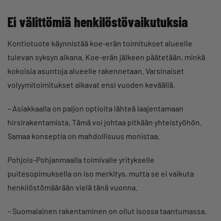
Ei välittömiä henkilöstövaikutuksia
Kontiotuote käynnistää koe-erän toimitukset alueelle
tulevan syksyn aikana. Koe-erän jälkeen päätetään, minkä
kokoisia asuntoja alueelle rakennetaan. Varsinaiset
volyymitoimitukset alkavat ensi vuoden keväällä.
– Asiakkaalla on paljon optioita lähteä laajentamaan
hirsirakentamista. Tämä voi johtaa pitkään yhteistyöhön.
Samaa konseptia on mahdollisuus monistaa.
Pohjois-Pohjanmaalla toimivalle yritykselle
puitesopimuksella on iso merkitys, mutta se ei vaikuta
henkilöstömäärään vielä tänä vuonna.
– Suomalainen rakentaminen on ollut isossa taantumassa.