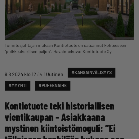
Toimitusjohtajan mukaan Kontiotuote on satsannut kohteeseen
”poikkeuksellisen paljon”. Havainnekuva: Kontiotuote Oy
#KANSAINVÄLISYYS
8.8.2024 klo 12:14
Uutinen
#MYYNTI
#PUHEENAIHE
Kontiotuote teki historiallisen
vientikaupan – Asiakkaana
mystinen kiinteistömoguli: ”Ei
tällaiseen henkilöön kukaan saa