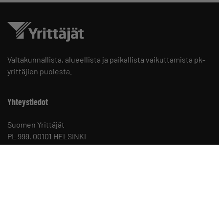
Valtakunnallista, alueellista ja paikallista vaikuttamista pk-
yrittäjien puolesta.
Yhteystiedot
Suomen Yrittäjät
PL 999, 00101 HELSINKI
Puhelinvaihde 09 229 221
Tietosuojaseloste ja evästeet
Evästeasetukset
Keskusjärjestön yhteystiedot ja henkilöstö
Suomen Yrittäjien sisäinen ilmoituskanava