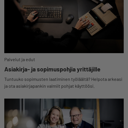
Palvelut ja edut
Asiakirja- ja sopimuspohjia yrittäjille
Tuntuuko sopimusten laatiminen työläältä? Helpota arkeasi
ja ota asiakirjapankin valmiit pohjat käyttöösi.