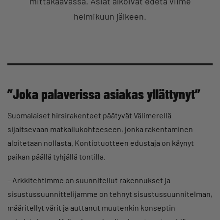
mittakaavassa. Asiat alkoivat edetä viime
helmikuun jälkeen.
”Joka palaverissa asiakas yllättynyt”
Suomalaiset hirsirakenteet päätyvät Välimerellä
sijaitsevaan matkailukohteeseen, jonka rakentaminen
aloitetaan nollasta. Kontiotuotteen edustaja on käynyt
paikan päällä tyhjällä tontilla.
– Arkkitehtimme on suunnitellut rakennukset ja
sisustussuunnittelijamme on tehnyt sisustussuunnitelman,
määritellyt värit ja auttanut muutenkin konseptin