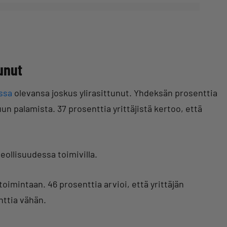
tunut
issa
olevansa joskus ylirasittunut. Yhdeksän prosenttia
puun palamista. 37 prosenttia yrittäjistä kertoo, että
teollisuudessa toimivilla.
oimintaan. 46 prosenttia arvioi, että yrittäjän
nttia vähän.