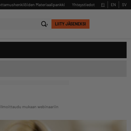
ttamushenkilöiden Materiaalipankki
Yhteystiedot
FI
EN
SV
LIITY JÄSENEKSI
Sulje
Hae
– Ilmoittaudu mukaan webinaariin