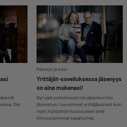
Palvelut ja edut
Yrittäjät-sovelluksessa jäsenyys
masi
on aina mukanasi!
Nyt saat puhelimeesi niin jäsenkorttisi,
jäseniä
jäsenetusi, tuoreimmat yrittäjäuutiset kuin
ioissa. Ota
myös hyödylliset koulutukset sekä
.
kiinnostavimmat tapahtumat.