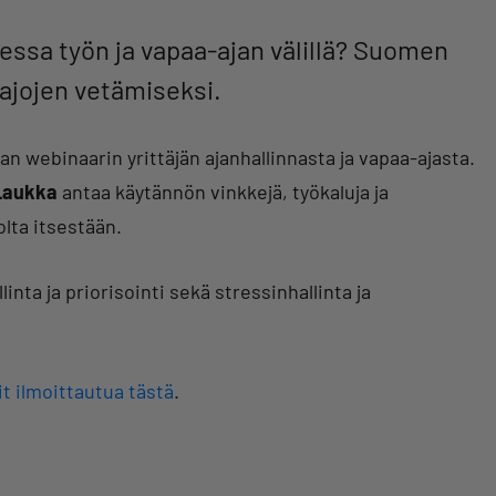
rjessa työn ja vapaa-ajan välillä? Suomen
rajojen vetämiseksi.
 webinaarin yrittäjän ajanhallinnasta ja vapaa-ajasta.
Laukka
antaa käytännön vinkkejä, työkaluja ja
olta itsestään.
inta ja priorisointi sekä stressinhallinta ja
t ilmoittautua tästä
.