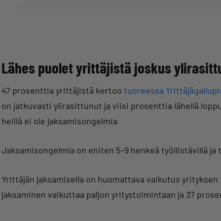
Lähes puolet yrittäjistä joskus ylirasit
47 prosenttia yrittäjistä kertoo
tuoreessa Yrittäjägallup
on jatkuvasti ylirasittunut ja viisi prosenttia lähellä lop
heillä ei ole jaksamisongelmia
Jaksamisongelmia on eniten 5–9 henkeä työllistävillä ja 
Yrittäjän jaksamisella on huomattava vaikutus yrityksen t
jaksaminen vaikuttaa paljon yritystoimintaan ja 37 prose