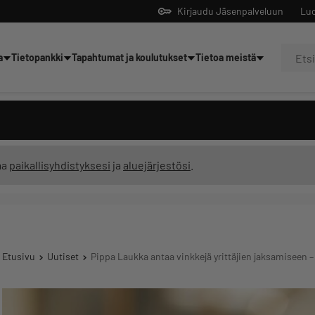
Kirjaudu Jäsenpalveluun
Luo
a
Tietopankki
Tapahtumat ja koulutukset
Tietoa meistä
Yrittäjien tekoälyltä
ma
paikallisyhdistyksesi
ja
aluejärjestösi
.
Etusivu
Uutiset
Pippa Laukka antaa vinkkejä yrittäjien jaksamiseen 