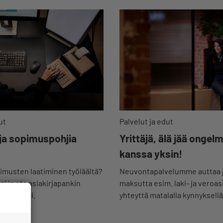
ut
Palvelut ja edut
 ja sopimuspohjia
Yrittäjä, älä jää ongel
kanssa yksin!
musten laatiminen työläältä?
Neuvontapalvelumme auttaa 
i ja ota asiakirjapankin
maksutta esim. laki- ja veroas
 käyttöösi.
yhteyttä matalalla kynnyksellä