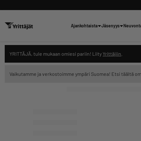
Ajankohtaista
Jäsenyys
Neuvont
Hae sivustolta tai kysy suoraan 
YRITTÄJÄ, tule mukaan omiesi pariin! Liity
Yrittäjiin
.
Vaikutamme ja verkostoimme ympäri Suomea! Etsi täältä o
Suodata hakutuloksia: näytä kaikki sisältö