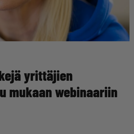
ejä yrittäjien
du mukaan webinaariin