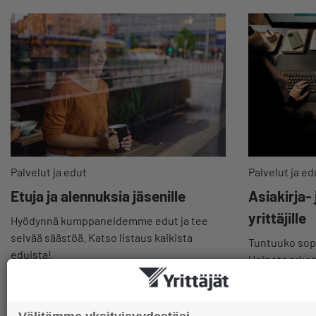
Palvelut ja edut
Palvelut ja ed
Etuja ja alennuksia jäsenille
Asiakirja-
yrittäjille
Hyödynnä kumppaneidemme edut ja tee
selvää säästöä. Katso listaus kaikista
Tuntuuko sopi
eduista!
Helpota arkeas
valmiit pohjat