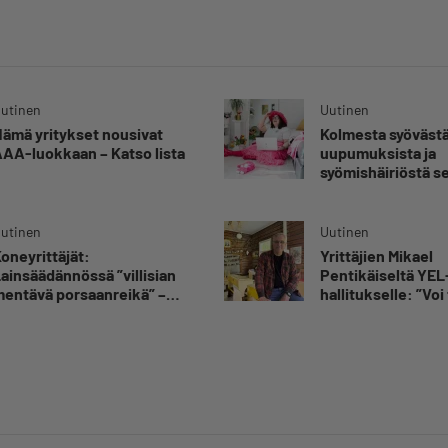
utinen
Uutinen
ämä yritykset nousivat
Kolmesta syövästä
AA-luokkaan – Katso lista
uupumuksista ja
syömishäiriöstä s
Mira Rinne: ”Kun 
katsonut useasti
silmiin, olen oppi
utinen
Uutinen
kestämään myös
oneyrittäjät:
Yrittäjien Mikael
yrittäjyyteen kuu
ainsäädännössä ”villisian
Pentikäiseltä YEL
epävarmuutta”
entävä porsaanreikä” –
hallitukselle: ”Voi 
Rajoitusten vahingot eivät
yllätys”
oi jäädä vain yksittäisen
rittäjän harteille”