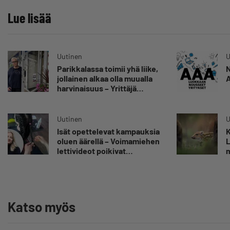
Lue lisää
Uutinen
U
Parikkalassa toimii yhä liike,
N
jollainen alkaa olla muualla
A
harvinaisuus – Yrittäjä
Hilkka Myllylä tuntee
asiakkaidensa jalat kuin
omansa
Uutinen
U
Isät opettelevat kampauksia
K
oluen äärellä – Voimamiehen
L
lettivideot poikivat
m
yrittäjälle satoja
”
yhteydenottoja
v
y
Katso myös