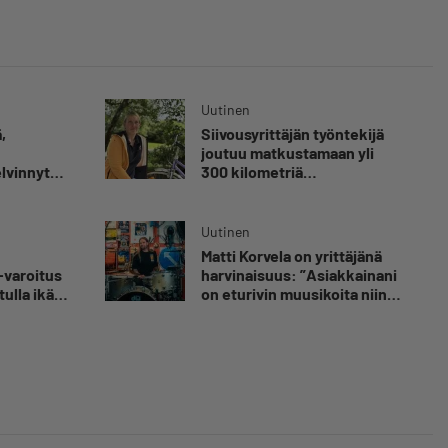
Uutinen
,
Siivousyrittäjän työntekijä
joutuu matkustamaan yli
elvinnyt
300 kilometriä
olen
suorittaakseen ajokortin –
 kuolemaa
”Ei aja syrjäseudun etua”
nut
Uutinen
Matti Korvela on yrittäjänä
luvaa
-varoitus
harvinaisuus: ”Asiakkainani
tulla ikävä
on eturivin muusikoita niin
Euroopasta kuin
Yhdysvalloistakin”