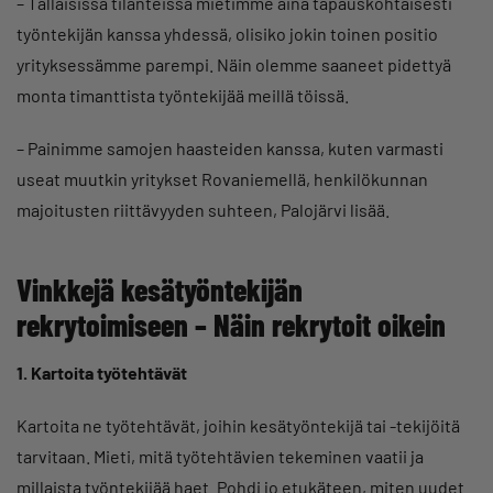
– Tällaisissa tilanteissa mietimme aina tapauskohtaisesti
työntekijän kanssa yhdessä, olisiko jokin toinen positio
yrityksessämme parempi. Näin olemme saaneet pidettyä
monta timanttista työntekijää meillä töissä.
– Painimme samojen haasteiden kanssa, kuten varmasti
useat muutkin yritykset Rovaniemellä, henkilökunnan
majoitusten riittävyyden suhteen, Palojärvi lisää.
Vinkkejä kesätyöntekijän
rekrytoimiseen – Näin rekrytoit oikein
1. Kartoita työtehtävät
Kartoita ne työtehtävät, joihin kesätyöntekijä tai -tekijöitä
tarvitaan. Mieti, mitä työtehtävien tekeminen vaatii ja
millaista työntekijää haet. Pohdi jo etukäteen, miten uudet