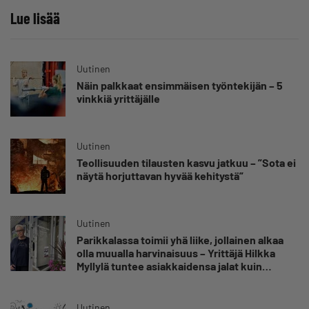
Lue lisää
Uutinen
Näin palkkaat ensimmäisen työntekijän – 5
vinkkiä yrittäjälle
Uutinen
Teollisuuden tilausten kasvu jatkuu – ”Sota ei
näytä horjuttavan hyvää kehitystä”
Uutinen
Parikkalassa toimii yhä liike, jollainen alkaa
olla muualla harvinaisuus – Yrittäjä Hilkka
Myllylä tuntee asiakkaidensa jalat kuin
omansa
Uutinen