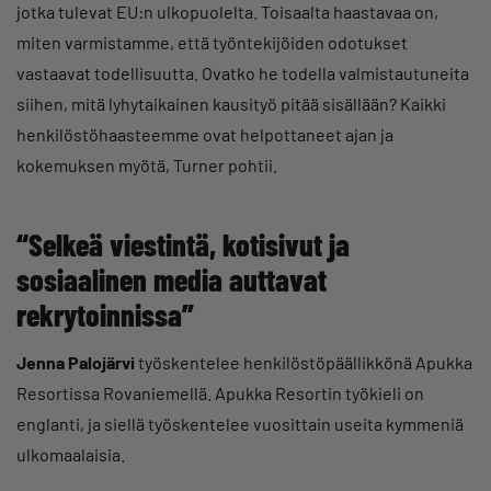
jotka tulevat EU:n ulkopuolelta. Toisaalta haastavaa on,
miten varmistamme, että työntekijöiden odotukset
vastaavat todellisuutta. Ovatko he todella valmistautuneita
siihen, mitä lyhytaikainen kausityö pitää sisällään? Kaikki
henkilöstöhaasteemme ovat helpottaneet ajan ja
kokemuksen myötä, Turner pohtii.
“
Selkeä viestintä, kotisivut ja
sosiaalinen media auttavat
rekrytoinnissa”
Jenna Palojärvi
työskentelee henkilöstöpäällikkönä Apukka
Resortissa Rovaniemellä. Apukka Resortin työkieli on
englanti, ja siellä työskentelee vuosittain useita kymmeniä
ulkomaalaisia.