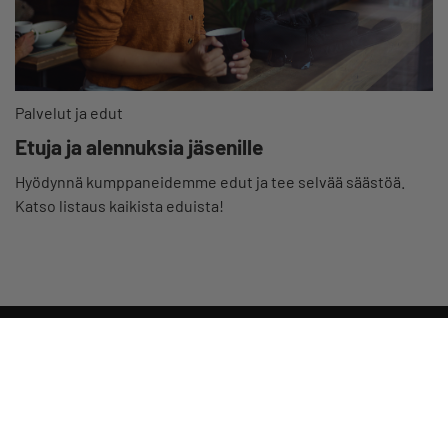
Palvelut ja edut
Etuja ja alennuksia jäsenille
Hyödynnä kumppaneidemme edut ja tee selvää säästöä.
Katso listaus kaikista eduista!
Valtakunnallista, alueellista ja paikallista vaikuttamista pk-
yrittäjien puolesta.