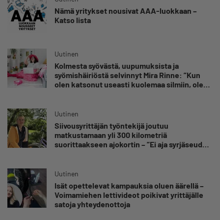
Nämä yritykset nousivat AAA-luokkaan –
Katso lista
Uutinen
Kolmesta syövästä, uupumuksista ja
syömishäiriöstä selvinnyt Mira Rinne: ”Kun
olen katsonut useasti kuolemaa silmiin, olen
oppinut kestämään myös yrittäjyyteen
kuuluvaa epävarmuutta”
Uutinen
Siivousyrittäjän työntekijä joutuu
matkustamaan yli 300 kilometriä
suorittaakseen ajokortin – ”Ei aja syrjäseudun
etua”
Uutinen
Isät opettelevat kampauksia oluen äärellä –
Voimamiehen lettivideot poikivat yrittäjälle
satoja yhteydenottoja