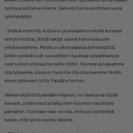
syntyy positiivinen kierre. Sana kiirii ja houkuttelee uusia
työntekijöitä.
– Selkeä viestintä, kotisivut ja sosiaalinen media auttavat
rekrytoinnissa. Sieltä hakijat saavat kokonaiskuvan
yrityksestämme. Meillä on ulkomaalaisia työntekijöitä,
joiden ystävät ovat suositelleet Apukkaa työpaikkana ja
ovat tulleet sitä kautta meille töihin. Olemme ja haluamme
olla työpaikka, jossa on hyvä olla töissä ja teemme tämän
eteen jatkuvasti töitä, Palojärvi kertoo.
Vaikka tekijöitä löydetään helposti, on haastavaa löytää
kanavat, joiden kautta hakijoiden huomion tavoittaisi
parhaiten. Toisinaan taas voi olla, että uusi työntekijä
kokee, että työ ei sovellu hänelle.