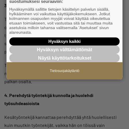
suostumuksesi seuraaviin:
3. Tee kirjallinen työsopimus
Hyväksymällä sallitte tietojen käsittelyn palvelun sisällä,
hylkääminen voi vaikuttaa käyttäjäkokemukseen. Jotkut
kolmannen osapuolen myyjät voivat käyttää oikeutettua
Työsopimus kannattaa tehdä kirjallisesti. Työsopimukseen
etuaan toimiakseen, voit vastustaa sitä tai muuttaa muita
on syytä kirjata ainakin palkan määrä, työaika, työtehtävät,
asetuksia milloin tahansa valitsemalla 'Asetukset' sivun
alareunasta.
työsuhteen kesto ja alkamisajankohta, mahdollisesti
Hyväksyn kaikki
sovellettava työehtosopimus sekä määräaikaisuuden
Hyväksyn välttämättömät
peruste.
Näytä käyttötarkoitukset
Tarkista lisäksi, onko työehtosopimuksessa esimerkiksi
Tietosuojakäytäntö
nuoriin työntekijöihin liittyviä velvoitteita tai määräyksiä
palkan osalta.
4. Perehdytä työntekijä kunnolla ja huolehdi
työsuhdeasioista
Kesätyöntekijä kannattaa perehdyttää yhtä huolellisesti
kuin muutkin työntekijät, vaikka hän on töissä vain