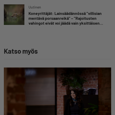
Uutinen
Koneyrittäjät: Lainsäädännössä ”villisian
mentävä porsaanreikä” – ”Rajoitusten
vahingot eivät voi jäädä vain yksittäisen
yrittäjän harteille”
Katso myös