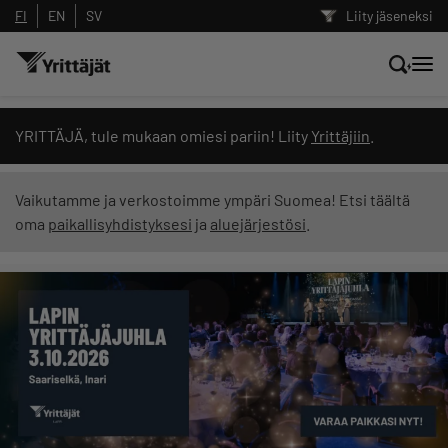
FI
EN
SV
Liity jäseneksi
Hae sivustolta tai kysy suoraan
YRITTÄJÄ, tule mukaan omiesi pariin! Liity
Yrittäjiin
.
Yrittäjien tekoälyltä
Vaikutamme ja verkostoimme ympäri Suomea! Etsi täältä
oma
paikallisyhdistyksesi
ja
aluejärjestösi
.
Hae
Suodata hakutuloksia: näytä kaikki sisältö