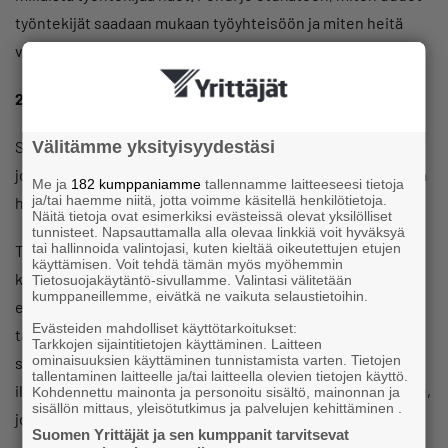
työntekijät saadaan mukaan työyhteisöön ja miten heitä
voidaan työssä parhaalla tavalla tukea.
2. Hoida rekrytointiprosessi oikein
Suhtaudu rekrytointiprosessiin avoimesti ja huolehdi, että
Välitämme yksityisyydestäsi
jo työpaikkailmoitus houkuttelee työntekijöitä hakemaan ja
Me ja
182 kumppaniamme
tallennamme laitteeseesi tietoja
ja/tai haemme niitä, jotta voimme käsitellä henkilötietoja.
huomioi mahdolliset hakijat yhdenvertaisesti.
Näitä tietoja ovat esimerkiksi evästeissä olevat yksilölliset
tunnisteet. Napsauttamalla alla olevaa linkkiä voit hyväksyä
tai hallinnoida valintojasi, kuten kieltää oikeutettujen etujen
Tarkista työ- ja elinkeinotoimistosta, onko
käyttämisen. Voit tehdä tämän myös myöhemmin
kesätyöntekijöiden palkkaamiseen mahdollista saada
Tietosuojakäytäntö-sivullamme. Valintasi välitetään
kumppaneillemme, eivätkä ne vaikuta selaustietoihin.
esimerkiksi palkkatukea tai tukeeko kaupunki jollakin
Evästeiden mahdolliset käyttötarkoitukset:
tavalla nuorten palkkaamista. TE-toimistoista voi myös
Tarkkojen sijaintitietojen käyttäminen. Laitteen
ominaisuuksien käyttäminen tunnistamista varten. Tietojen
saada apua kesätyöntekijöiden hakemiseen. Muista
tallentaminen laitteelle ja/tai laitteella olevien tietojen käyttö.
ilmoittaa kesätyöntekijöiden valinnasta myös työnhakijoille,
Kohdennettu mainonta ja personoitu sisältö, mainonnan ja
sisällön mittaus, yleisötutkimus ja palvelujen kehittäminen .
jotka eivät tulleet valituksi.
Suomen Yrittäjät ja sen kumppanit tarvitsevat