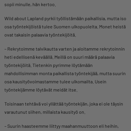
sopii minulle, hän kertoo.
Wild about Lapland pyrkii työllistämään paikallisia, mutta iso
osa työntekijöistä tulee Suomen ulkopuolelta. Monet heistä
ovat takaisin palaavia työntekijöitä.
– Rekrytoimme talvikautta varten ja aloitamme rekrytoinnin
heti edellisenä keväällä. Meillä on suuri määrä palaavia
työntekijöitä. Tietenkin pyrimme löytämään
mahdollisimman monta paikallista työntekijää, mutta suurin
osa kausityövoimastamme tulee ulkomailta. Usein
työntekijämme löytävät meidät itse.
Toisinaan tehtävä voi yllättää työntekijän, joka ei ole täysin
varautunut siihen, millaista kausityö on.
– Suurin haasteemme liittyy maahanmuuttoon eli heihin,