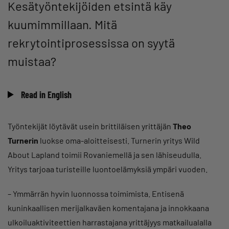
Kesätyöntekijöiden etsintä käy
kuumimmillaan. Mitä
rekrytointiprosessissa on syytä
muistaa?
Read in English
Työntekijät löytävät usein brittiläisen yrittäjän
Theo
Turnerin
luokse oma-aloitteisesti. Turnerin yritys Wild
About Lapland toimii Rovaniemellä ja sen lähiseudulla.
Yritys tarjoaa turisteille luontoelämyksiä ympäri vuoden.
– Ymmärrän hyvin luonnossa toimimista. Entisenä
kuninkaallisen merijalkaväen komentajana ja innokkaana
ulkoiluaktiviteettien harrastajana yrittäjyys matkailualalla