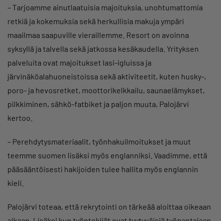
– Tarjoamme ainutlaatuisia majoituksia, unohtumattomia
retkiä ja kokemuksia sekä herkullisia makuja ympäri
maailmaa saapuville vieraillemme. Resort on avoinna
syksyllä ja talvella sekä jatkossa kesäkaudella. Yrityksen
palveluita ovat majoitukset lasi-igluissa ja
järvinäköalahuoneistoissa sekä aktiviteetit, kuten husky-,
poro- ja hevosretket, moottorikelkkailu, saunaelämykset,
pilkkiminen, sähkö-fatbiket ja paljon muuta, Palojärvi
kertoo.
– Perehdytysmateriaalit, työnhakuilmoitukset ja muut
teemme suomen lisäksi myös englanniksi. Vaadimme, että
pääsääntöisesti hakijoiden tulee hallita myös englannin
kieli.
Palojärvi toteaa, että rekrytointi on tärkeää aloittaa oikeaan
aikaan. Lisäksi kun työntekijät ovat tyytyväisiä työnantajaan,