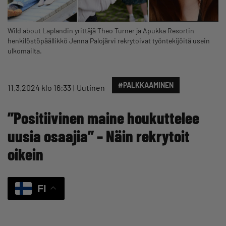
Wild about Laplandin yrittäjä Theo Turner ja Apukka Resortin
henkilöstöpäällikkö Jenna Palojärvi rekrytoivat työntekijöitä usein
ulkomailta.
#PALKKAAMINEN
11.3.2024 klo 16:33
Uutinen
”Positiivinen maine houkuttelee
uusia osaajia” – Näin rekrytoit
oikein
FI