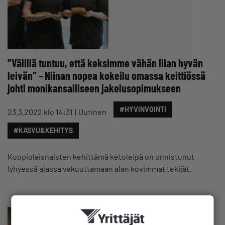
”Välillä tuntuu, että keksimme vähän liian hyvän
leivän” – Niinan nopea kokeilu omassa keittiössä
johti monikansalliseen jakelusopimukseen
#HYVINVOINTI
23.3.2022 klo 14:31
Uutinen
#KASVU&KEHITYS
Kuopiolaisnaisten kehittämä ketoleipä on onnistunut
lyhyessä ajassa vakuuttamaan alan kovimmat tekijät.