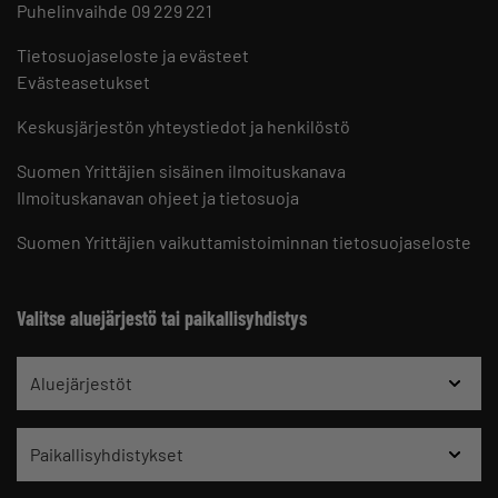
Puhelinvaihde 09 229 221
Tietosuojaseloste ja evästeet
Evästeasetukset
Keskusjärjestön yhteystiedot ja henkilöstö
Suomen Yrittäjien sisäinen ilmoituskanava
Ilmoituskanavan ohjeet ja tietosuoja
Suomen Yrittäjien vaikuttamistoiminnan tietosuojaseloste
Valitse aluejärjestö tai paikallisyhdistys
Aluejärjestöt
Paikallisyhdistykset