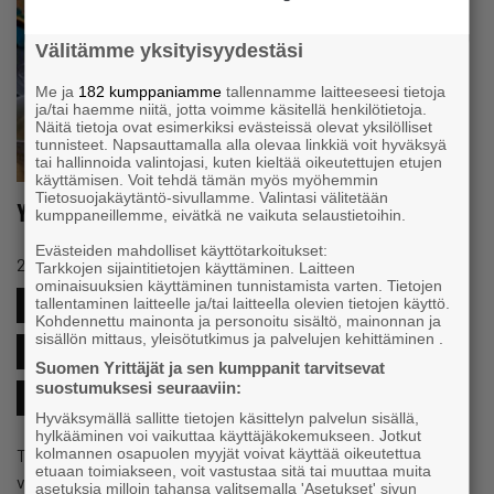
Välitämme yksityisyydestäsi
Me ja
182 kumppaniamme
tallennamme laitteeseesi tietoja
ja/tai haemme niitä, jotta voimme käsitellä henkilötietoja.
Näitä tietoja ovat esimerkiksi evästeissä olevat yksilölliset
tunnisteet. Napsauttamalla alla olevaa linkkiä voit hyväksyä
tai hallinnoida valintojasi, kuten kieltää oikeutettujen etujen
käyttämisen. Voit tehdä tämän myös myöhemmin
Tietosuojakäytäntö-sivullamme. Valintasi välitetään
Yrittäjien kevätkiertue Vaalassa
kumppaneillemme, eivätkä ne vaikuta selaustietoihin.
Evästeiden mahdolliset käyttötarkoitukset:
#HYVINVOINTI
22.3.2022 klo 09:31
Tapahtuma
Tarkkojen sijaintitietojen käyttäminen. Laitteen
ominaisuuksien käyttäminen tunnistamista varten. Tietojen
tallentaminen laitteelle ja/tai laitteella olevien tietojen käyttö.
#JOHTAMINEN
#KASVU&KEHITYS
Kohdennettu mainonta ja personoitu sisältö, mainonnan ja
sisällön mittaus, yleisötutkimus ja palvelujen kehittäminen .
#OMISTAJANVAIHDOS
#RAHOITUS
#VERKOSTOT
Suomen Yrittäjät ja sen kumppanit tarvitsevat
suostumuksesi seuraaviin:
#YRITYKSENTALOUS
Hyväksymällä sallitte tietojen käsittelyn palvelun sisällä,
hylkääminen voi vaikuttaa käyttäjäkokemukseen. Jotkut
Tule mukaan tapaamaan yrittäjiä ja viettämään mukava ilta
kolmannen osapuolen myyjät voivat käyttää oikeutettua
etuaan toimiakseen, voit vastustaa sitä tai muuttaa muita
verkostoitumisen ja hyvinvoinnin merkeissä! Illan ohjelma
asetuksia milloin tahansa valitsemalla 'Asetukset' sivun