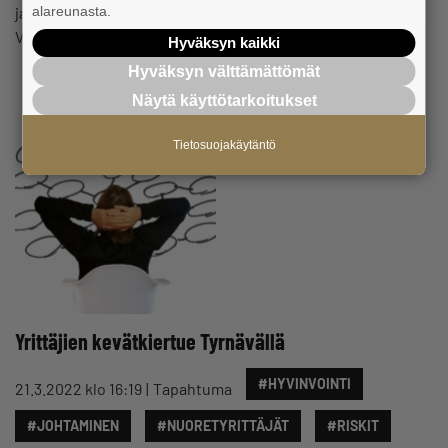
ja aikataulu17.30 Tervetulosanat ja esittäytymiset17.55
alareunasta.
Varautuminen…
Hyväksyn kaikki
Hyväksyn välttämättömät
Näytä käyttötarkoitukset
Tietosuojakäytäntö
Yrittäjien kevätkiertue Tyrnävällä
#HYVINVOINTI
21.3.2022 klo 16:19
Tapahtuma
#JOHTAMINEN
#NUORETYRITTÄJÄT
#RISKIT