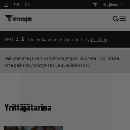
FI
EN
SV
Liity jäseneksi
Hae sivustolta tai kysy suoraan
YRITTÄJÄ, tule mukaan omiesi pariin! Liity
Yrittäjiin
.
Yrittäjien tekoälyltä
Vaikutamme ja verkostoimme ympäri Suomea! Etsi täältä
oma
paikallisyhdistyksesi
ja
aluejärjestösi
.
Hae
Suodata hakutuloksia: näytä kaikki sisältö
Yrittäjätarina