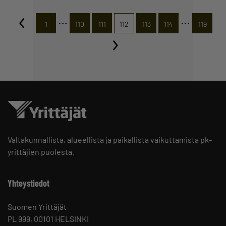
…
…
1
110
111
112
113
114
119
Valtakunnallista, alueellista ja paikallista vaikuttamista pk-
yrittäjien puolesta.
Yhteystiedot
Suomen Yrittäjät
PL 999, 00101 HELSINKI