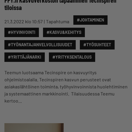
PPY:n Kasvuverkoston tapaaminen Tecinspiren
tiloissa
#JOHTAMINEN
21.3.2022 klo 10:57
Tapahtuma
#HYVINVOINTI
#KASVU&KEHITYS
#TYÖNANTAJANVELVOLLISUUDET
#TYÖSUHTEET
#YRITTÄJÄNARKI
#YRITYKSENTALOUS
Teemun luotsaama Tecinspire on kasvuyritys
ohjelmistoalalla. Tecinspiren kasvun perusteet ovat
asiakaslähtöinen toiminta, työhyvinvoinnista huolehtiminen
ja systemaattinen markkinointi. Tilaisuudessa Teemu
kertoo…