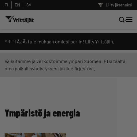
FI
EN
SV
Liity jäseneksi
Hae sivustolta tai kysy suoraan
YRITTÄJÄ, tule mukaan omiesi pariin! Liity
Yrittäjiin
.
Yrittäjien tekoälyltä
Vaikutamme ja verkostoimme ympäri Suomea! Etsi täältä
oma
paikallisyhdistyksesi
ja
aluejärjestösi
.
Hae
Suodata hakutuloksia: näytä kaikki sisältö
Ympäristö ja energia