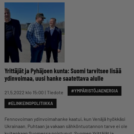
Yrittäjät ja Pyhäjoen kunta: Suomi tarvitsee lisää
ydinvoimaa, uusi hanke saatettava alulle
#YMPÄRISTÖJAENERGIA
21.5.2022 klo 15:00
Tiedote
#ELINKEINOPOLITIIKKA
Fennovoiman ydinvoimahanke kaatui, kun Venäjä hyökkäsi
Ukrainaan. Puhtaan ja vakaan sähköntuotannon tarve ei ole
kuitenkaan Suomessa poistunut. Suomen Yrittäjät ja…