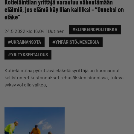
Kotieläintilan yrittäjä varautuu vähentämään
eläimiä, jos elämä käy liian kalliiksi – ”Onneksi on
eläke”
#ELINKEINOPOLITIIKKA
24.5.2022 klo 16:04
Uutinen
#UKRAINANSOTA
#YMPÄRISTÖJAENERGIA
#YRITYKSENTALOUS
Kotieläintilaa pyörittävä eläkeläisyrittäjä on huomannut
kallistuneet kustannukset rehusäkkien hinnoissa. Tuleva
syksy voi olla vaikea.