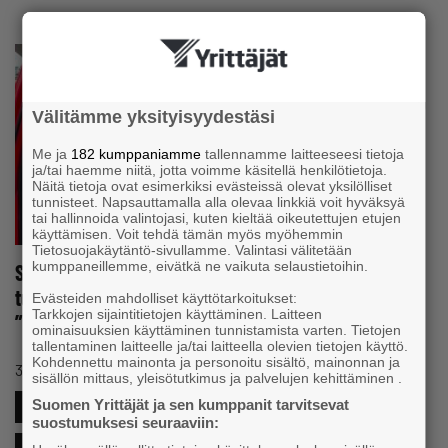
Välitämme yksityisyydestäsi
Me ja
182 kumppaniamme
tallennamme laitteeseesi tietoja
ja/tai haemme niitä, jotta voimme käsitellä henkilötietoja.
Näitä tietoja ovat esimerkiksi evästeissä olevat yksilölliset
tunnisteet. Napsauttamalla alla olevaa linkkiä voit hyväksyä
tai hallinnoida valintojasi, kuten kieltää oikeutettujen etujen
käyttämisen. Voit tehdä tämän myös myöhemmin
Tietosuojakäytäntö-sivullamme. Valintasi välitetään
kumppaneillemme, eivätkä ne vaikuta selaustietoihin.
Sähköinen muuttokuorma-auto latautuu parissa
tunnissa, lämmitysenergia aurinkopaneeleista –
Evästeiden mahdolliset käyttötarkoitukset:
Tarkkojen sijaintitietojen käyttäminen. Laitteen
”Tällaisen saa tehtaalta nopeammin kuin dieselin”
ominaisuuksien käyttäminen tunnistamista varten. Tietojen
tallentaminen laitteelle ja/tai laitteella olevien tietojen käyttö.
Kohdennettu mainonta ja personoitu sisältö, mainonnan ja
#YMPÄRISTÖJAENERGIA
31.5.2022 klo 11:32
Uutinen
sisällön mittaus, yleisötutkimus ja palvelujen kehittäminen .
Suomen Yrittäjät ja sen kumppanit tarvitsevat
#KASVU&KEHITYS
#KULJETUSJALOGISTIIKKA
suostumuksesi seuraaviin: