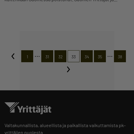
…
…
1
31
32
33
34
35
38
Valtakunnallista, alueellista ja paikallista vaikuttamista pk-
yrittäjien puolesta.