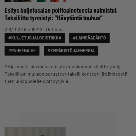
Esitys kuljetusalan polttoainetuesta valmistui,
Taksiliitto tyrmistyi: ”Hävytöntä touhua”
2.6.2022 klo 15:22
Uutinen
#KULJETUSJALOGISTIIKKA
#LAINSÄÄDÄNTÖ
#PUHEENAIHE
#YMPÄRISTÖJAENERGIA
SKAL vaatii lain muuttamista eduskunnan käsittelyssä.
Taksiliiton mukaan perusteet taksiliikenteen jättämisestä
tuen ulkopuolelle ovat syrjiviä.