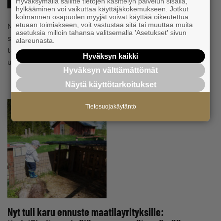
#VASTUULLISUUS
Hyväksymällä sallitte tietojen käsittelyn palvelun sisällä,
hylkääminen voi vaikuttaa käyttäjäkokemukseen. Jotkut
kolmannen osapuolen myyjät voivat käyttää oikeutettua
etuaan toimiakseen, voit vastustaa sitä tai muuttaa muita
Niemi Palvelut hankki käyttöönsä maailman ensimmäisen
asetuksia milloin tahansa valitsemalla 'Asetukset' sivun
sähkökäyttöisen muuttokuorma-auton. Kokemuksia sen
alareunasta.
talvikäytöstä ei vielä ole. Kävimme tutustumassa
Hyväksyn kaikki
uutuuteen.
Hyväksyn välttämättömät
Näytä käyttötarkoitukset
Tietosuojakäytäntö
Nyt tuli karu ennuste maatilayrityksille: