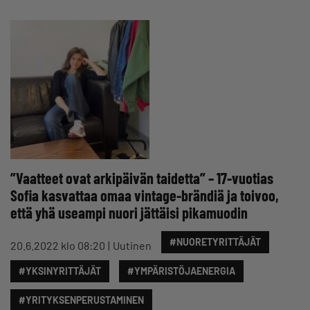
”Vaatteet ovat arkipäivän taidetta” – 17-vuotias
Sofia kasvattaa omaa vintage-brändiä ja toivoo,
että yhä useampi nuori jättäisi pikamuodin
#NUORETYRITTÄJÄT
20.6.2022 klo 08:20
Uutinen
#YKSINYRITTÄJÄT
#YMPÄRISTÖJAENERGIA
#YRITYKSENPERUSTAMINEN