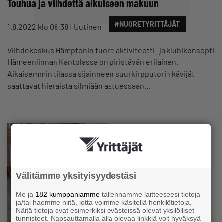
Touhua ja viihdettä aikuiseen makuun
#NUORETYRITTÄJÄT
1.8.2022 klo 08:38
Uutinen
Viihdekeskus Hämptonin tuore aktiviteetti- ja klubikonsepti
Hämeenlinnan Kantolassa on piristävän erilainen.
Aikaisemmin tilassa sijainneen suurkirpputorin kävijät
saattavat hieraista silmiään astuessaan…
Välitämme yksityisyydestäsi
Me ja
182 kumppaniamme
tallennamme laitteeseesi tietoja
ja/tai haemme niitä, jotta voimme käsitellä henkilötietoja.
Näitä tietoja ovat esimerkiksi evästeissä olevat yksilölliset
tunnisteet. Napsauttamalla alla olevaa linkkiä voit hyväksyä