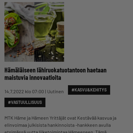
Hämäläiseen lähiruokatuotantoon haetaan
maistuvia innovaatioita
#KASVU&KEHITYS
14.7.2022 klo 07:00
Uutinen
#VASTUULLISUUS
MTK Häme ja Hämeen Yrittäjät ovat Kestävää kasvua ja
elinvoimaa julkisista hankinnoista -hankkeen avulla
etsimässä uutta liiketoimintaa Hämeeseen. Tämä