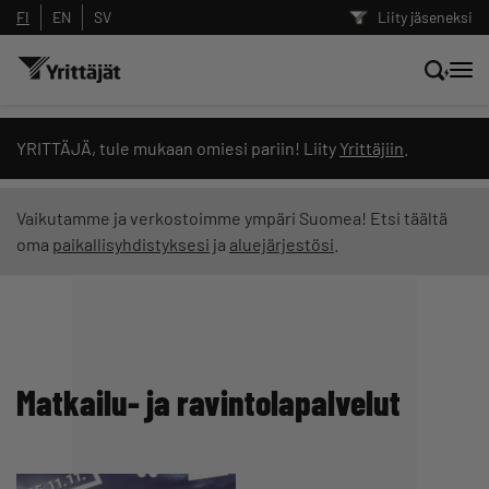
FI
EN
SV
Liity jäseneksi
Hae sivustolta tai kysy suoraan
YRITTÄJÄ, tule mukaan omiesi pariin! Liity
Yrittäjiin
.
Yrittäjien tekoälyltä
Vaikutamme ja verkostoimme ympäri Suomea! Etsi täältä
oma
paikallisyhdistyksesi
ja
aluejärjestösi
.
Hae
Suodata hakutuloksia: näytä kaikki sisältö
Matkailu- ja ravintolapalvelut