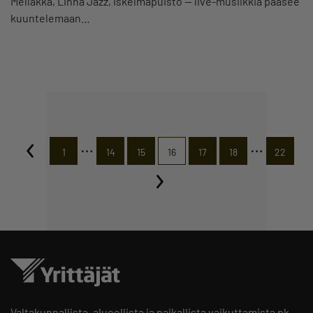
Mellakka, Linna Jazz, Iskelmäpuisto — live-musiikkia pääsee
kuuntelemaan…
…
…
1
14
15
16
17
18
22
Valtakunnallista, alueellista ja paikallista vaikuttamista pk-