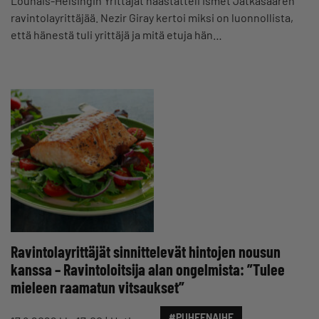
Lounais-Helsingin Yrittäjät haastatteli Ismet Jätkäsaaren
ravintolayrittäjää. Nezir Giray kertoi miksi on luonnollista,
että hänestä tuli yrittäjä ja mitä etuja hän…
Ravintolayrittäjät sinnittelevät hintojen nousun
kanssa – Ravintoloitsija alan ongelmista: ”Tulee
mieleen raamatun vitsaukset”
#PUHEENAIHE