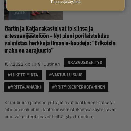
Tietosuojakäytäntö
Martin ja Katja rakastuivat toisiinsa ja
artesaanijäätelöön – Nyt pieni porilaistehdas
valmistaa herkkuja ilman e-koodeja: ”Erikoisin
maku on aurajuusto”
#KASVU&KEHITYS
15.7.2022 klo 11:19
Uutinen
#LIIKETOIMINTA
#VASTUULLISUUS
#YRITTÄJÄNARKI
#YRITYKSENPERUSTAMINEN
Karhulinnan jäätelön yrittäjät ovat päättäneet satsata
aitoihin makuihin. Jäätelönvalmistuksessa käytettävät
puolivalmisteet saavat heiltä tylyn tuomion.