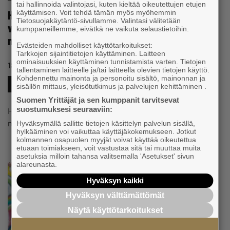
tai hallinnoida valintojasi, kuten kieltää oikeutettujen etujen
Harri Höglund unelmoi vuosien ajan vanhasta
käyttämisen. Voit tehdä tämän myös myöhemmin
Tietosuojakäytäntö-sivullamme. Valintasi välitetään
verstaasta – Kun hän vihdoin osti sen, elämä
kumppaneillemme, eivätkä ne vaikuta selaustietoihin.
muuttui täydellisesti
Evästeiden mahdolliset käyttötarkoitukset:
Tarkkojen sijaintitietojen käyttäminen. Laitteen
ominaisuuksien käyttäminen tunnistamista varten. Tietojen
#JOHTAMINEN
18.7.2022 klo 13:41
Uutinen
tallentaminen laitteelle ja/tai laitteella olevien tietojen käyttö.
Kohdennettu mainonta ja personoitu sisältö, mainonnan ja
#LIIKETOIMINTA
sisällön mittaus, yleisötutkimus ja palvelujen kehittäminen .
Suomen Yrittäjät ja sen kumppanit tarvitsevat
suostumuksesi seuraaviin:
Harri Höglund on toteuttanut 6000 asukkaan
maaseutupitäjään vetovoimaisen matkailukohteen.
Hyväksymällä sallitte tietojen käsittelyn palvelun sisällä,
hylkääminen voi vaikuttaa käyttäjäkokemukseen. Jotkut
kolmannen osapuolen myyjät voivat käyttää oikeutettua
etuaan toimiakseen, voit vastustaa sitä tai muuttaa muita
asetuksia milloin tahansa valitsemalla 'Asetukset' sivun
alareunasta.
Hyväksyn kaikki
Hyväksyn välttämättömät
Näytä käyttötarkoitukset