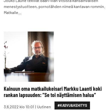
Jouko Laune tekivät baari-illan vitsistä kansainvälisen
menestystuotteen, pornotähden nimeä kantavan rommin.
Matkalle…
Kainuun oma matkailukeisari Markku Laanti koki
rankan lapsuuden: ”Se toi näyttämisen halua”
#KASVU&KEHITYS
3.6.2022 klo 10:01
Uutinen