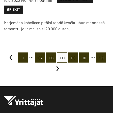
16.5.2022 klo 14:48
Uutinen
#RISKIT
Marjamäen kahvilaan pitäisi tehdä kesäkuuhun mennessä
remontti, joka maksaisi 20 000 euroa.
…
…
1
107
108
109
110
111
119