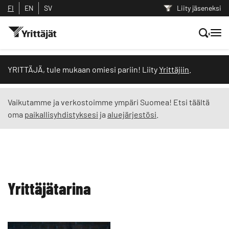
FI
EN
SV
Liity jäseneksi
Hae sivustolta tai kysy suoraan
YRITTÄJÄ, tule mukaan omiesi pariin! Liity
Yrittäjiin
.
Yrittäjien tekoälyltä
Vaikutamme ja verkostoimme ympäri Suomea! Etsi täältä
oma
paikallisyhdistyksesi
ja
aluejärjestösi
.
Hae
Suodata hakutuloksia: näytä kaikki sisältö
Yrittäjätarina