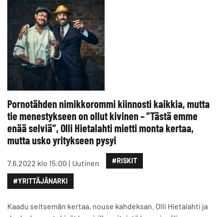
Pornotähden nimikkorommi kiinnosti kaikkia, mutta
tie menestykseen on ollut kivinen – ”Tästä emme
enää selviä”, Olli Hietalahti mietti monta kertaa,
mutta usko yritykseen pysyi
#RISKIT
7.6.2022 klo 15:00
Uutinen
#YRITTÄJÄNARKI
Kaadu seitsemän kertaa, nouse kahdeksan. Olli Hietalahti ja