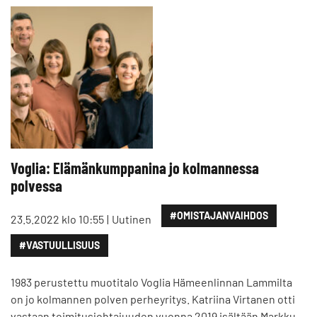
Voglia: Elämänkumppanina jo kolmannessa
polvessa
#OMISTAJANVAIHDOS
23.5.2022 klo 10:55
Uutinen
#VASTUULLISUUS
1983 perustettu muotitalo Voglia Hämeenlinnan Lammilta
on jo kolmannen polven perheyritys. Katriina Virtanen otti
vastaan toimitusjohtajuuden vuonna 2019 isältään Markku…