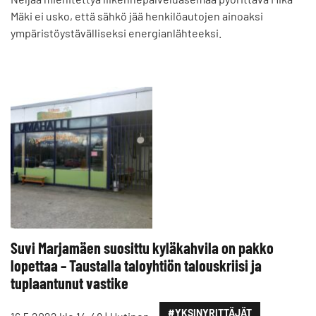
Mäki ei usko, että sähkö jää henkilöautojen ainoaksi
ympäristöystävälliseksi energianlähteeksi.
Suvi Marjamäen suosittu kyläkahvila on pakko
lopettaa – Taustalla taloyhtiön talouskriisi ja
tuplaantunut vastike
#YKSINYRITTÄJÄT