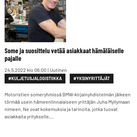
Some ja suosittelu vetää asiakkaat hämäläiselle
pajalle
24.5.2022 klo 06:00
Uutinen
#KULJETUSJALOGISTIIKKA
#YKSINYRITTÄJÄT
Motoristien someryhmissä BMW-kirjainyhdistelmän jälkeen
törmää usein hämeenlinnalaiseen yrittäjän Juha Myllymaan
nimeen. Ne ovat kokemuksia ja tarinoita, jotka tuovat
asiakkaita yritykselle,…