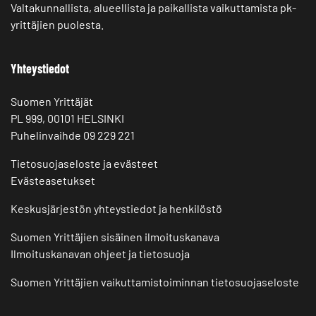
Valtakunnallista, alueellista ja paikallista vaikuttamista pk-
yrittäjien puolesta.
Yhteystiedot
Suomen Yrittäjät
PL 999, 00101 HELSINKI
Puhelinvaihde 09 229 221
Tietosuojaseloste ja evästeet
Evästeasetukset
Keskusjärjestön yhteystiedot ja henkilöstö
Suomen Yrittäjien sisäinen ilmoituskanava
Ilmoituskanavan ohjeet ja tietosuoja
Suomen Yrittäjien vaikuttamistoiminnan tietosuojaseloste