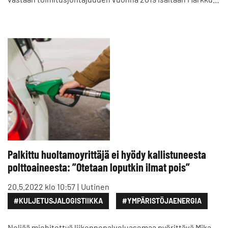
Palkittu huoltamoyrittäjä ei hyödy kallistuneesta
polttoaineesta: ”Otetaan loputkin ilmat pois”
20.5.2022 klo 10:57
Uutinen
#KULJETUSJALOGISTIIKKA
#YMPÄRISTÖJAENERGIA
Neljää miehitettyä liikennepalveluasemaa pyörittävä Mika